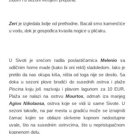
Zeri
je izgledala bolje od prethodne. Bacali smo kamenčiće
u vodu, dok je gospođica kvasila nogice u plićaku.
U Sivoti je srećom radila poslastičarnica
Melenio
sa
odličnim home made (kako bi oni rekli) sladoledom. Iako je
pretilo da nas okupa kiša, ništa od toga nije se desilo. Sa
doka u sezoni plove brodići do susednih ostrva i plaže
Piscina
koju još nazivaju i plavom lagunom za 10 EUR.
Plaža se nalazi na ostrvu
Mourtos
, odmah iza manjeg
Agios Nikolaosa
, ostrva koje se vidi iz same Sivote. U
sezoni takođe, na par mesta u gradiću može se iznajmiti
čamac kojim se obilaze skrivene kopnom nedostupne
uvale, što na susednim ostrvcima, što u nepristupačnom
kopnenom delu.