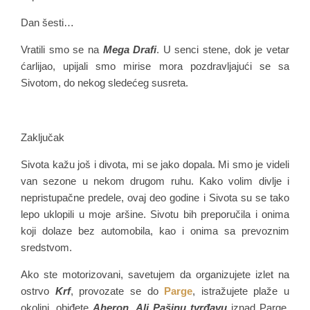
Dan šesti…
Vratili smo se na
Mega Drafi
. U senci stene, dok je vetar
ćarlijao, upijali smo mirise mora pozdravljajući se sa
Sivotom, do nekog sledećeg susreta.
Zaključak
Sivota kažu još i divota, mi se jako dopala. Mi smo je videli
van sezone u nekom drugom ruhu. Kako volim divlje i
nepristupačne predele, ovaj deo godine i Sivota su se tako
lepo uklopili u moje aršine. Sivotu bih preporučila i onima
koji dolaze bez automobila, kao i onima sa prevoznim
sredstvom.
Ako ste motorizovani, savetujem da organizujete izlet na
ostrvo
Krf
, provozate se do
Parge
, istražujete plaže u
okolini, obiđete
Aheron
,
Ali Pašinu tvrđavu
iznad Parge,