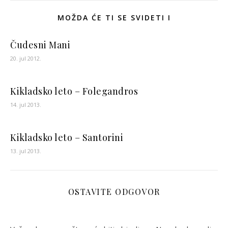
MOŽDA ĆE TI SE SVIDETI I
Čudesni Mani
20. jul 2012.
Kikladsko leto – Folegandros
14. jul 2013.
Kikladsko leto – Santorini
13. jul 2013.
OSTAVITE ODGOVOR