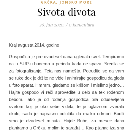
,
GRČKA
JONSKO MORE
Sivota divota
26. jun 2020.
/
0 komentara
Kraj avgusta 2014. godine
Gospođica je pre dvadeset dana ugledala svet. Tempiramo
da u SUP-u budemo u periodu kada ne spava. Sredila se
za fotografisanje. Teta nas namešta. Potrudite se da vam
se ruke dok je držite ne vide i animirajte gospođicu da gleda
u foto aparat. Hmmm, gledamo se krišom i mislimo jedno…
Haj’te gospođo vi reči sprovedite u delo sa tek rođenom
bebom. Iako je od rođenja gospođica bila oduševljena
svetom koji je oko sebe videla, te je uglavnom zverala
okolo, sada je naprasno odlučila da malko odmori. Budili
smo je dvadeset minuta. Hajde Bubo, za mesec dana
planiramo u Grčku, molim te sarađuj… Kao pijanac iza sna