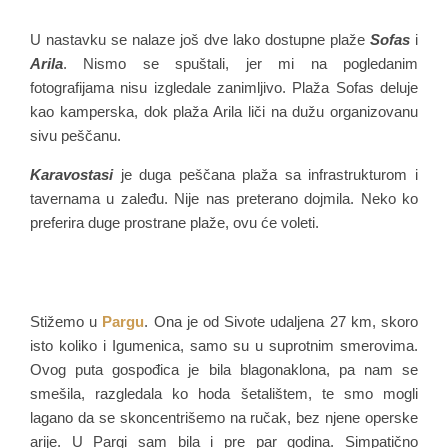
U nastavku se nalaze još dve lako dostupne plaže
Sofas
i
Arila
. Nismo se spuštali, jer mi na pogledanim
fotografijama nisu izgledale zanimljivo. Plaža Sofas deluje
kao kamperska, dok plaža Arila liči na dužu organizovanu
sivu peščanu.
Karavostasi
je duga peščana plaža sa infrastrukturom i
tavernama u zaleđu. Nije nas preterano dojmila. Neko ko
preferira duge prostrane plaže, ovu će voleti.
Stižemo u
Pargu
. Ona je od Sivote udaljena 27 km, skoro
isto koliko i Igumenica, samo su u suprotnim smerovima.
Ovog puta gospođica je bila blagonaklona, pa nam se
smešila, razgledala ko hoda šetalištem, te smo mogli
lagano da se skoncentrišemo na ručak, bez njene operske
arije. U Pargi sam bila i pre par godina. Simpatično