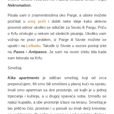
Nekromation
.
Pisala sam o znamenitostima oko Parge, a utiske možete
pročitati u
ovoj priči
i dobiti neke ideje kako aktivno
provesti odmor ukoliko se odlučite za Sivotu ili Pargu. Priču
o Krfu očekujte u nekom od sledećih pisanija. Ukoliko vam
vožnja ne pravi problem, iz Parge ili Sivote možete se
uputiti i na
Lefkadu
. Takođe iz Sivote u sezoni postoji izlet
na
Paxos
i
Antipaxos
. Ja sam na ovom izletu bila kada
sam letovala na Krfu.
Smeštaj
Kika apartments
je odličan smeštaj, koji od srca
preporučujem. Mi smo bili smešteni u plavoj kući na spratu.
Imali smo apartman sa dve prostorije, od kojih je u jednoj
trpezarija i kuhinja, a u drugoj spavaća soba. Između se
nalazi kupatilo, a obe prostorije izlaze na terasu. Smeštaj je
bio prilično čist, prostran i u ponudi su imali dečji krevetac