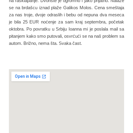
na rasklapanje. Dvorište je ogromno i jako prijatno. Nalaze
se na brdašcu iznad plaže Galikos Molos. Cena smeštaja
za nas troje, dvoje odraslih i bebu od nepuna dva meseca
je bila 25 EUR noćenje za sam kraj septembra, početak
oktobra. Po povratku u Srbiju Ioanna mi je poslala mail sa
pitanjem kako smo putovali, osvrćući se na naš problem sa
autom. Brižno, nema šta. Svaka čast.