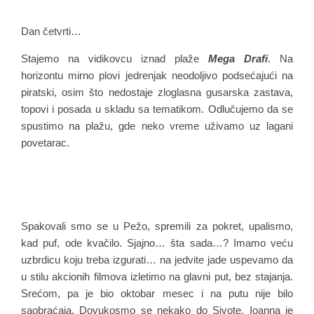
Dan četvrti…
Stajemo na vidikovcu iznad plaže
Mega Drafi
. Na
horizontu mirno plovi jedrenjak neodoljivo podsećajući na
piratski, osim što nedostaje zloglasna gusarska zastava,
topovi i posada u skladu sa tematikom. Odlučujemo da se
spustimo na plažu, gde neko vreme uživamo uz lagani
povetarac.
Spakovali smo se u Pežo, spremili za pokret, upalismo,
kad puf, ode kvačilo. Sjajno… šta sada…? Imamo veću
uzbrdicu koju treba izgurati… na jedvite jade uspevamo da
u stilu akcionih filmova izletimo na glavni put, bez stajanja.
Srećom, pa je bio oktobar mesec i na putu nije bilo
saobraćaja. Dovukosmo se nekako do Sivote. Ioanna je