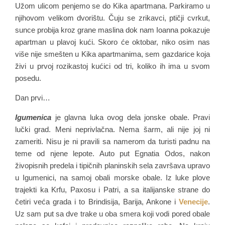
Užom ulicom penjemo se do Kika apartmana. Parkiramo u
njihovom velikom dvorištu. Čuju se zrikavci, ptičji cvrkut,
sunce probija kroz grane maslina dok nam Ioanna pokazuje
apartman u plavoj kući. Skoro će oktobar, niko osim nas
više nije smešten u Kika apartmanima, sem gazdarice koja
živi u prvoj rozikastoj kućici od tri, koliko ih ima u svom
posedu.
Dan prvi…
Igumenica
je glavna luka ovog dela jonske obale. Pravi
lučki grad. Meni neprivlačna. Nema šarm, ali nije joj ni
zameriti. Nisu je ni pravili sa namerom da turisti padnu na
teme od njene lepote. Auto put Egnatia Odos, nakon
živopisnih predela i tipičnih planinskih sela završava upravo
u Igumenici, na samoj obali morske obale. Iz luke plove
trajekti ka Krfu, Paxosu i Patri, a sa italijanske strane do
četiri veća grada i to Brindisija, Barija, Ankone i
Venecije
.
Uz sam put sa dve trake u oba smera koji vodi pored obale