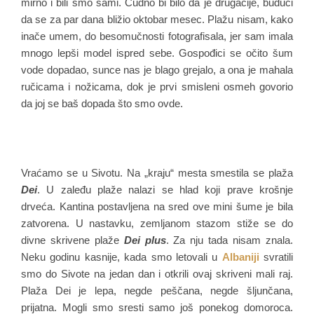
mirno i bili smo sami. Čudno bi bilo da je drugačije, budući
da se za par dana bližio oktobar mesec. Plažu nisam, kako
inače umem, do besomučnosti fotografisala, jer sam imala
mnogo lepši model ispred sebe. Gospođici se očito šum
vode dopadao, sunce nas je blago grejalo, a ona je mahala
ručicama i nožicama, dok je prvi smisleni osmeh govorio
da joj se baš dopada što smo ovde.
Vraćamo se u Sivotu. Na „kraju“ mesta smestila se plaža
Dei
. U zaleđu plaže nalazi se hlad koji prave krošnje
drveća. Kantina postavljena na sred ove mini šume je bila
zatvorena. U nastavku, zemljanom stazom stiže se do
divne skrivene plaže
Dei plus
. Za nju tada nisam znala.
Neku godinu kasnije, kada smo letovali u
Albaniji
svratili
smo do Sivote na jedan dan i otkrili ovaj skriveni mali raj.
Plaža Dei je lepa, negde peščana, negde šljunčana,
prijatna. Mogli smo sresti samo još ponekog domoroca.