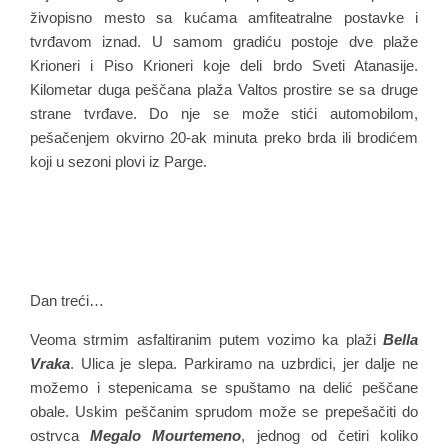
živopisno mesto sa kućama amfiteatralne postavke i
tvrđavom iznad. U samom gradiću postoje dve plaže
Krioneri i Piso Krioneri koje deli brdo Sveti Atanasije.
Kilometar duga peščana plaža Valtos prostire se sa druge
strane tvrđave. Do nje se može stići automobilom,
pešačenjem okvirno 20-ak minuta preko brda ili brodićem
koji u sezoni plovi iz Parge.
Dan treći…
Veoma strmim asfaltiranim putem vozimo ka plaži
Bella
Vraka
. Ulica je slepa. Parkiramo na uzbrdici, jer dalje ne
možemo i stepenicama se spuštamo na delić peščane
obale. Uskim peščanim sprudom može se prepešačiti do
ostrvca
Megalo Mourtemeno
, jednog od četiri koliko