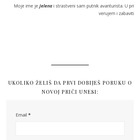
Moje ime je
Jelena
i strastveni sam putnik avanturista. U prič
verujem i zabaviti s
P
UKOLIKO ŽELIŠ DA PRVI DOBIJEŠ PORUKU O
NOVOJ PRIČI UNESI:
Email
*