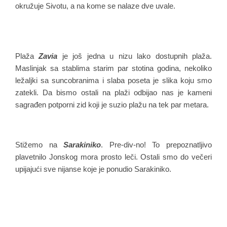
okružuje Sivotu, a na kome se nalaze dve uvale.
Plaža
Zavia
je još jedna u nizu lako dostupnih plaža.
Maslinjak sa stablima starim par stotina godina, nekoliko
ležaljki sa suncobranima i slaba poseta je slika koju smo
zatekli. Da bismo ostali na plaži odbijao nas je kameni
sagrađen potporni zid koji je suzio plažu na tek par metara.
Stižemo na
Sarakiniko
. Pre-div-no! To prepoznatljivo
plavetnilo Jonskog mora prosto leči. Ostali smo do večeri
upijajući sve nijanse koje je ponudio Sarakiniko.