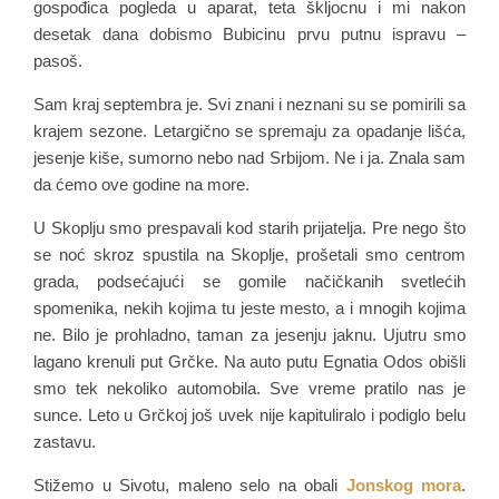
gospođica pogleda u aparat, teta škljocnu i mi nakon
desetak dana dobismo Bubicinu prvu putnu ispravu –
pasoš.
Sam kraj septembra je. Svi znani i neznani su se pomirili sa
krajem sezone. Letargično se spremaju za opadanje lišća,
jesenje kiše, sumorno nebo nad Srbijom. Ne i ja. Znala sam
da ćemo ove godine na more.
U Skoplju smo prespavali kod starih prijatelja. Pre nego što
se noć skroz spustila na Skoplje, prošetali smo centrom
grada, podsećajući se gomile načičkanih svetlećih
spomenika, nekih kojima tu jeste mesto, a i mnogih kojima
ne. Bilo je prohladno, taman za jesenju jaknu. Ujutru smo
lagano krenuli put Grčke. Na auto putu Egnatia Odos obišli
smo tek nekoliko automobila. Sve vreme pratilo nas je
sunce. Leto u Grčkoj još uvek nije kapituliralo i podiglo belu
zastavu.
Stižemo u Sivotu, maleno selo na obali
Jonskog mora
.