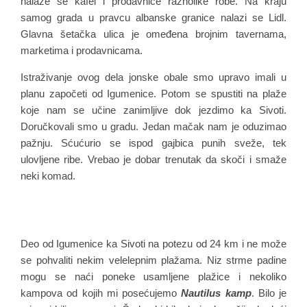
nalaze se kafei i prodavnice raznolike robe. Na kraju
samog grada u pravcu albanske granice nalazi se Lidl.
Glavna šetačka ulica je omeđena brojnim tavernama,
marketima i prodavnicama.
Istraživanje ovog dela jonske obale smo upravo imali u
planu započeti od Igumenice. Potom se spustiti na plaže
koje nam se učine zanimljive dok jezdimo ka Sivoti.
Doručkovali smo u gradu. Jedan mačak nam je oduzimao
pažnju. Sćućurio se ispod gajbica punih sveže, tek
ulovljene ribe. Vrebao je dobar trenutak da skoči i smaže
neki komad.
Deo od Igumenice ka Sivoti na potezu od 24 km i ne može
se pohvaliti nekim velelepnim plažama. Niz strme padine
mogu se naći poneke usamljene plažice i nekoliko
kampova od kojih mi posećujemo
Nautilus kamp
. Bilo je