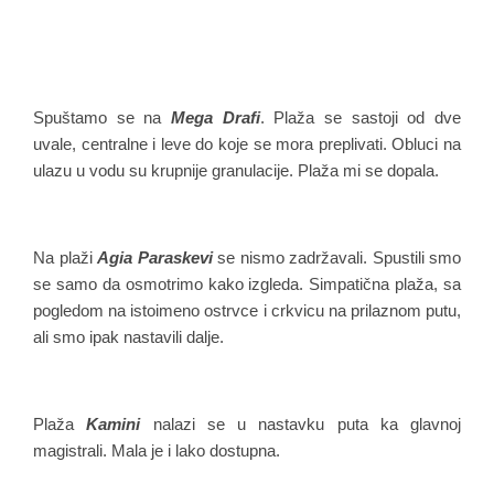
Spuštamo se na
Mega Drafi
. Plaža se sastoji od dve
uvale, centralne i leve do koje se mora preplivati. Obluci na
ulazu u vodu su krupnije granulacije. Plaža mi se dopala.
Na plaži
Agia Paraskevi
se nismo zadržavali. Spustili smo
se samo da osmotrimo kako izgleda. Simpatična plaža, sa
pogledom na istoimeno ostrvce i crkvicu na prilaznom putu,
ali smo ipak nastavili dalje.
Plaža
Kamini
nalazi se u nastavku puta ka glavnoj
magistrali. Mala je i lako dostupna.