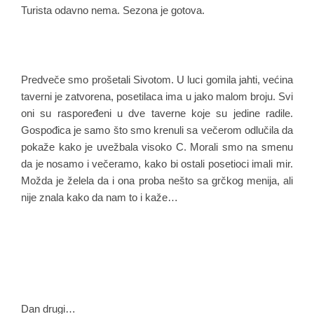
Turista odavno nema. Sezona je gotova.
Predveče smo prošetali Sivotom. U luci gomila jahti, većina
taverni je zatvorena, posetilaca ima u jako malom broju. Svi
oni su raspoređeni u dve taverne koje su jedine radile.
Gospođica je samo što smo krenuli sa večerom odlučila da
pokaže kako je uvežbala visoko C. Morali smo na smenu
da je nosamo i večeramo, kako bi ostali posetioci imali mir.
Možda je želela da i ona proba nešto sa grčkog menija, ali
nije znala kako da nam to i kaže…
Dan drugi…