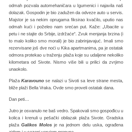
odmah pozvala automehaničara u Igumenici i najavila naš
dolazak. Gospodin je bio zadužen da odveze auto u servis.
Majstor je sa nekim oprugama fiksirao kvačilo, uputio nas
odmah kući i poželeo nam srećan put. Kaže: „Ubacite u
petu i ne stajte do Srbije, izdržaće“. Zvuk menjanja brzina (i
to malo koliko smo morali) je bio zabrinjavajuć. Imali smo
rezervisane još dve noći u Kika apartmanima, pa je ostatak
odmora protekao u traženju plaža koje su udaljene nekoliko
kilometara od Sivote. Nismo više bili u prilici da zvrjimo
unaokolo.
Plaža
Karavouno
se nalazi u Sivoti sa leve strane mesta,
bliže plaži Bella Vraka. Ovde smo proveli ostatak dana.
Dan peti…
Jutro je osvanulo ne baš vedro. Spakovali smo gospođicu u
kolica i krenuli u pešački obilazak plaža Sivote. Gradska
plaža
Galikos Molos
je na jednom delu uska, ograđena
zidom i u sezoni verujem prepuna.