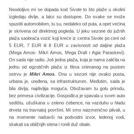
Neodoljivo mi se dopada kod Sivote to što plaže u okolini
izgledaju divlje, a lako su dostupne. Do svake se može
spustiti automobilom, tu su, nedaleko od puta, a opet većina
je skrivena od direktnog pogleda. U jeku sezone do južnih
plaža saobraća vozić koji kreće iz centra Sivote po ceni od
5 EUR, 7 EUR ili 8 EUR u zavisnosti od daljine plaža
(Mega Amos- Mikri Amos, Mega Drafi i Agia Paraskevi).
On sada nije radio. Još jedna plaža, koja je nama zaličila na
jednu od egzotičnih plaža iz filma snimanog na pustom
ostrvu je
Mikri Amos
. Ona u sezoni nije ovako pusta,
urbana je, uređena, sa infrastrukturom. Međutim, sada je
bila divlja, najdivljija moguća. Obožavam tu golu prirodu,
bez primesa civilizacije. Gospođica je spavala u svom auto
sedištu, ušuškana u zeleno ćebence, na vazduhu u hladu
drveta na travnatoj površini. Mi smo naizmenično plivali, u
na momente naišavši na podvodni izvor, ledenoj vodi,
skakali sa obližnjih stena i ronili duž obale.