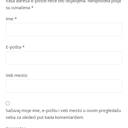
Vaša adresa e-pošte neće biti objavljena.
Neophodna polja
su označena
*
Ime
*
E-pošta
*
Veb mesto
Sačuvaj moje ime, e-poštu i veb mesto u ovom pregledaču
veba za sledeći put kada komentarišem.