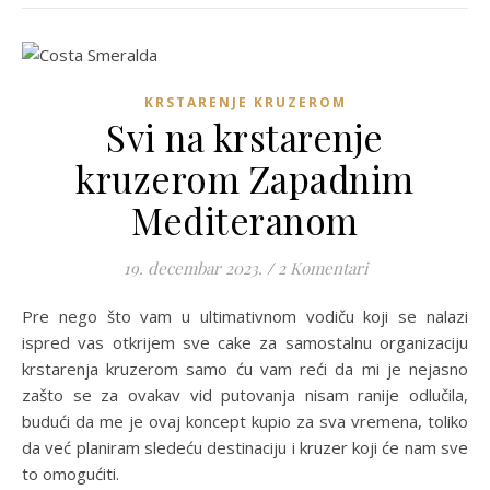
KRSTARENJE KRUZEROM
Svi na krstarenje
kruzerom Zapadnim
Mediteranom
19. decembar 2023.
/
2 Komentari
Pre nego što vam u ultimativnom vodiču koji se nalazi
ispred vas otkrijem sve cake za samostalnu organizaciju
krstarenja kruzerom samo ću vam reći da mi je nejasno
zašto se za ovakav vid putovanja nisam ranije odlučila,
budući da me je ovaj koncept kupio za sva vremena, toliko
da već planiram sledeću destinaciju i kruzer koji će nam sve
to omogućiti.