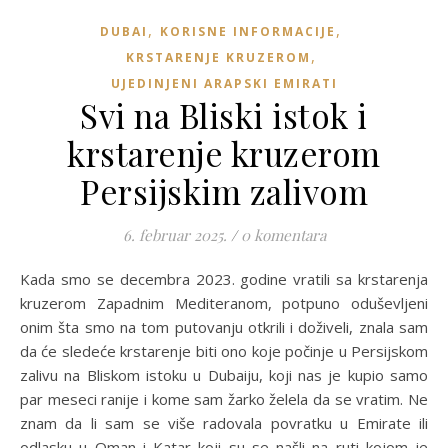
,
,
DUBAI
KORISNE INFORMACIJE
,
KRSTARENJE KRUZEROM
UJEDINJENI ARAPSKI EMIRATI
Svi na Bliski istok i
krstarenje kruzerom
Persijskim zalivom
6. februar 2025.
/
0 komentara
Kada smo se decembra 2023. godine vratili sa krstarenja
kruzerom Zapadnim Mediteranom, potpuno oduševljeni
onim šta smo na tom putovanju otkrili i doživeli, znala sam
da će sledeće krstarenje biti ono koje počinje u Persijskom
zalivu na Bliskom istoku u Dubaiju, koji nas je kupio samo
par meseci ranije i kome sam žarko želela da se vratim. Ne
znam da li sam se više radovala povratku u Emirate ili
odlasku u Oman i Katar koji su se našli na ruti kojom je