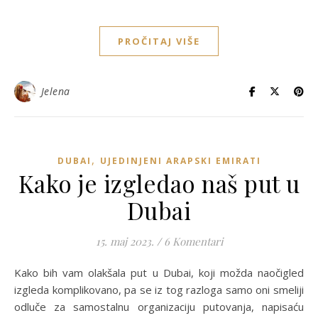
PROČITAJ VIŠE
Jelena
,
DUBAI
UJEDINJENI ARAPSKI EMIRATI
Kako je izgledao naš put u
Dubai
15. maj 2023.
/
6 Komentari
Kako bih vam olakšala put u Dubai, koji možda naočigled
izgleda komplikovano, pa se iz tog razloga samo oni smeliji
odluče za samostalnu organizaciju putovanja, napisaću