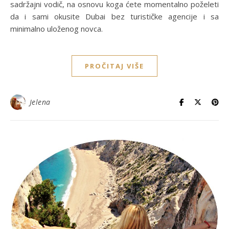
sadržajni vodič, na osnovu koga ćete momentalno poželeti
da i sami okusite Dubai bez turističke agencije i sa
minimalno uloženog novca.
PROČITAJ VIŠE
Jelena