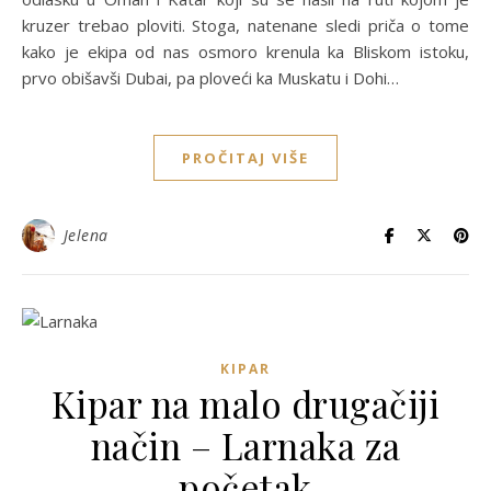
kruzer trebao ploviti. Stoga, natenane sledi priča o tome
kako je ekipa od nas osmoro krenula ka Bliskom istoku,
prvo obišavši Dubai, pa ploveći ka Muskatu i Dohi…
PROČITAJ VIŠE
Jelena
KIPAR
Kipar na malo drugačiji
način – Larnaka za
početak