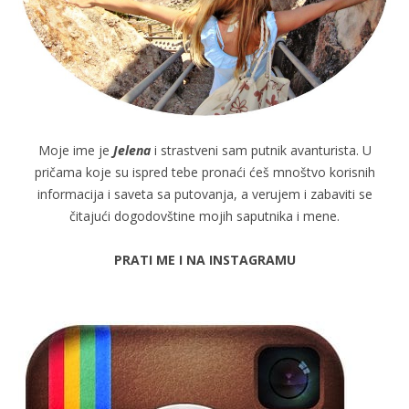
Moje ime je
Jelena
i strastveni sam putnik avanturista. U
pričama koje su ispred tebe pronaći ćeš mnoštvo korisnih
informacija i saveta sa putovanja, a verujem i zabaviti se
čitajući dogodovštine mojih saputnika i mene.
PRATI ME I NA INSTAGRAMU