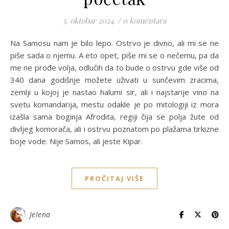
5. oktobar 2024.
/
0 komentara
Na Samosu nam je bilo lepo. Ostrvo je divno, ali mi se ne
piše sada o njemu. A eto opet, piše mi se o nečemu, pa da
me ne prođe volja, odlučih da to bude o ostrvu gde više od
340 dana godišnje možete uživati u sunčevim zracima,
zemlji u kojoj je nastao halumi sir, ali i najstarije vino na
svetu komandarija, mestu odakle je po mitologiji iz mora
izašla sama boginja Afrodita, regiji čija se polja žute od
divljeg komorača, ali i ostrvu poznatom po plažama tirkizne
boje vode. Nije Samos, ali jeste Kipar.
PROČITAJ VIŠE
Jelena