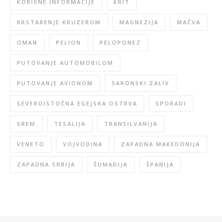
KORISNE INFORMACIJE
KRIT
KRSTARENJE KRUZEROM
MAGNEZIJA
MAČVA
OMAN
PELION
PELOPONEZ
PUTOVANJE AUTOMOBILOM
PUTOVANJE AVIONOM
SARONSKI ZALIV
SEVEROISTOČNA EGEJSKA OSTRVA
SPORADI
SREM
TESALIJA
TRANSILVANIJA
VENETO
VOJVODINA
ZAPADNA MAKEDONIJA
ZAPADNA SRBIJA
ŠUMADIJA
ŠPANIJA