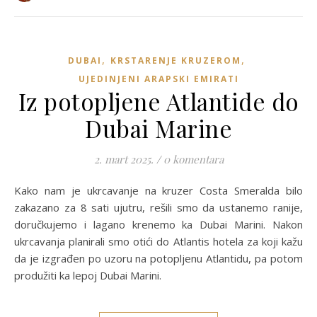
,
,
DUBAI
KRSTARENJE KRUZEROM
UJEDINJENI ARAPSKI EMIRATI
Iz potopljene Atlantide do
Dubai Marine
2. mart 2025.
/
0 komentara
Kako nam je ukrcavanje na kruzer Costa Smeralda bilo
zakazano za 8 sati ujutru, rešili smo da ustanemo ranije,
doručkujemo i lagano krenemo ka Dubai Marini. Nakon
ukrcavanja planirali smo otići do Atlantis hotela za koji kažu
da je izgrađen po uzoru na potopljenu Atlantidu, pa potom
produžiti ka lepoj Dubai Marini.