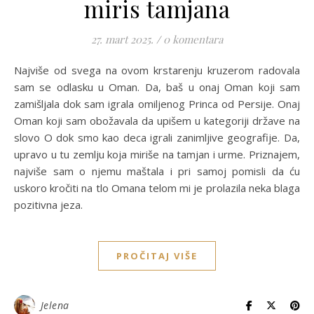
miris tamjana
27. mart 2025.
/
0 komentara
Najviše od svega na ovom krstarenju kruzerom radovala
sam se odlasku u Oman. Da, baš u onaj Oman koji sam
zamišljala dok sam igrala omiljenog Princa od Persije. Onaj
Oman koji sam obožavala da upišem u kategoriji države na
slovo O dok smo kao deca igrali zanimljive geografije. Da,
upravo u tu zemlju koja miriše na tamjan i urme. Priznajem,
najviše sam o njemu maštala i pri samoj pomisli da ću
uskoro kročiti na tlo Omana telom mi je prolazila neka blaga
pozitivna jeza.
PROČITAJ VIŠE
Jelena