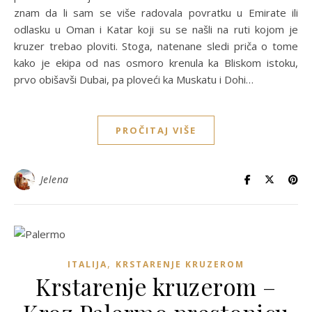
znam da li sam se više radovala povratku u Emirate ili
odlasku u Oman i Katar koji su se našli na ruti kojom je
kruzer trebao ploviti. Stoga, natenane sledi priča o tome
kako je ekipa od nas osmoro krenula ka Bliskom istoku,
prvo obišavši Dubai, pa ploveći ka Muskatu i Dohi…
PROČITAJ VIŠE
Jelena
,
ITALIJA
KRSTARENJE KRUZEROM
Krstarenje kruzerom –