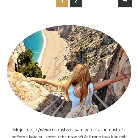
1
2
Moje ime je
Jelena
i strastveni sam putnik avanturista. U
pričama koje su ispred tebe pronaći ćeš mnoštvo korisnih