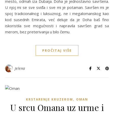
mesto, odmah iza Dubaija. Doha je jednostavno savršena.
U njoj mi se sve sviđa i sve mi je potaman. Savršen mi je
spoj tradicionalnog i luksuznog, ne i megalomanskog kao
kod susednih Emirata, već deluje da je Doha baš fino
iskoristila sve mogućnosti i napravila savršen grad sa
merom, bez preterivanja u bilo čemu.
PROČITAJ VIŠE
Jelena
,
KRSTARENJE KRUZEROM
OMAN
U srcu Omana uz urme i