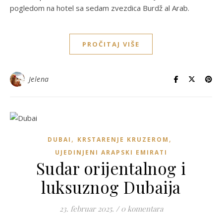
pogledom na hotel sa sedam zvezdica Burdž al Arab.
PROČITAJ VIŠE
Jelena
,
,
DUBAI
KRSTARENJE KRUZEROM
UJEDINJENI ARAPSKI EMIRATI
Sudar orijentalnog i
luksuznog Dubaija
23. februar 2025.
/
0 komentara