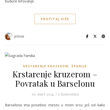
buduće letovanje.
PROČITAJ VIŠE
Jelena
,
KRSTARENJE KRUZEROM
ŠPANIJA
Krstarenje kruzerom –
Povratak u Barselonu
10. mart 2024.
/
0 komentara
Barselona ima posebno mesto u mom srcu još od kako