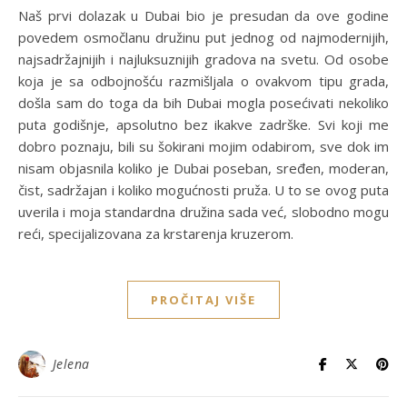
Naš prvi dolazak u Dubai bio je presudan da ove godine
povedem osmočlanu družinu put jednog od najmodernijih,
najsadržajnijih i najluksuznijih gradova na svetu. Od osobe
koja je sa odbojnošću razmišljala o ovakvom tipu grada,
došla sam do toga da bih Dubai mogla posećivati nekoliko
puta godišnje, apsolutno bez ikakve zadrške. Svi koji me
dobro poznaju, bili su šokirani mojim odabirom, sve dok im
nisam objasnila koliko je Dubai poseban, sređen, moderan,
čist, sadržajan i koliko mogućnosti pruža. U to se ovog puta
uverila i moja standardna družina sada već, slobodno mogu
reći, specijalizovana za krstarenja kruzerom.
PROČITAJ VIŠE
Jelena