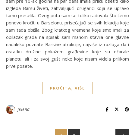
sam pre 10-ak godina na par dana imala prilku osetiti kako
izgleda Barsu živeti, zahvaljujući drugarici koja se upravo
tamo preselila. Ovog puta sam se toliko radovala što ćemo
ponovo kročiti u Barselonu, prisećajući se svih lokacija koje
sam tada obišla. Zbog kratkog vremena koje smo imali za
obilazak grada na spisak sam mahom stavila one glavne
nadaleko poznate Barsine atrakcije, najviše iz razloga da i
ostatku družine pokažem građevine koje su očarale
planetu, ali i za svoj gušt neke koje nisam videla prilikom
prve posete.
PROČITAJ VIŠE
Jelena