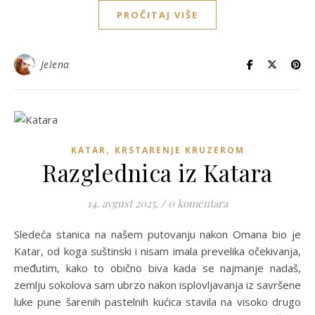
PROČITAJ VIŠE
Jelena
,
KATAR
KRSTARENJE KRUZEROM
Razglednica iz Katara
14. avgust 2025.
/
0 komentara
Sledeća stanica na našem putovanju nakon Omana bio je
Katar, od koga suštinski i nisam imala prevelika očekivanja,
međutim, kako to obično biva kada se najmanje nadaš,
zemlju sokolova sam ubrzo nakon isplovljavanja iz savršene
luke pune šarenih pastelnih kućica stavila na visoko drugo