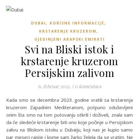
,
,
DUBAI
KORISNE INFORMACIJE
,
KRSTARENJE KRUZEROM
UJEDINJENI ARAPSKI EMIRATI
Svi na Bliski istok i
krstarenje kruzerom
Persijskim zalivom
6. februar 2025.
/
0 komentara
Kada smo se decembra 2023. godine vratili sa krstarenja
kruzerom Zapadnim Mediteranom, potpuno oduševljeni
onim šta smo na tom putovanju otkrili i doživeli, znala sam
da će sledeće krstarenje biti ono koje počinje u Persijskom
zalivu na Bliskom istoku u Dubaiju, koji nas je kupio samo
par meseci ranije i kome sam žarko želela da se vratim. Ne