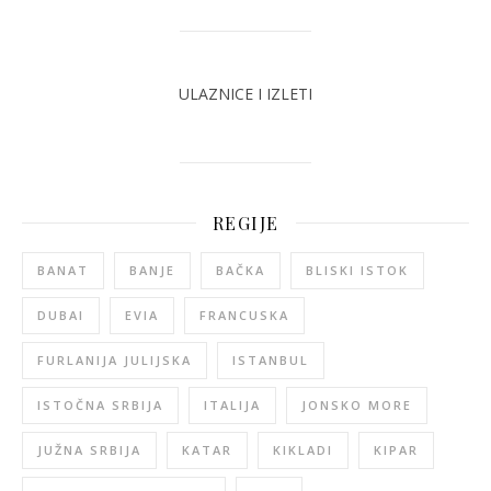
ULAZNICE I IZLETI
REGIJE
BANAT
BANJE
BAČKA
BLISKI ISTOK
DUBAI
EVIA
FRANCUSKA
FURLANIJA JULIJSKA
ISTANBUL
ISTOČNA SRBIJA
ITALIJA
JONSKO MORE
JUŽNA SRBIJA
KATAR
KIKLADI
KIPAR