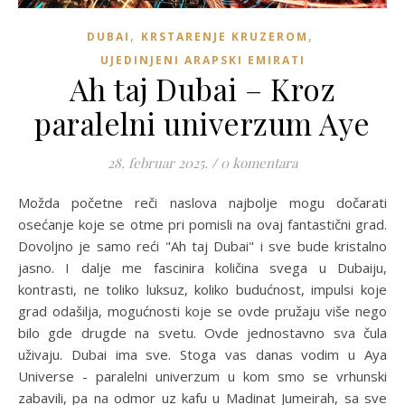
,
,
DUBAI
KRSTARENJE KRUZEROM
UJEDINJENI ARAPSKI EMIRATI
Ah taj Dubai – Kroz
paralelni univerzum Aye
28. februar 2025.
/
0 komentara
Možda početne reči naslova najbolje mogu dočarati
osećanje koje se otme pri pomisli na ovaj fantastični grad.
Dovoljno je samo reći "Ah taj Dubai" i sve bude kristalno
jasno. I dalje me fascinira količina svega u Dubaiju,
kontrasti, ne toliko luksuz, koliko budućnost, impulsi koje
grad odašilja, mogućnosti koje se ovde pružaju više nego
bilo gde drugde na svetu. Ovde jednostavno sva čula
uživaju. Dubai ima sve. Stoga vas danas vodim u Aya
Universe - paralelni univerzum u kom smo se vrhunski
zabavili, pa na odmor uz kafu u Madinat Jumeirah, sa sve