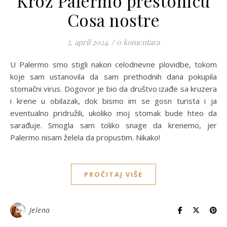
Kroz Palermo prestonicu
Cosa nostre
5. april 2024.
/
0 komentara
U Palermo smo stigli nakon celodnevne plovidbe, tokom
koje sam ustanovila da sam prethodnih dana pokupila
stomačni virus. Dogovor je bio da društvo izađe sa kruzera
i krene u obilazak, dok bismo im se gosn turista i ja
eventualno pridružili, ukoliko moj stomak bude hteo da
sarađuje. Smogla sam toliko snage da krenemo, jer
Palermo nisam želela da propustim. Nikako!
PROČITAJ VIŠE
Jelena