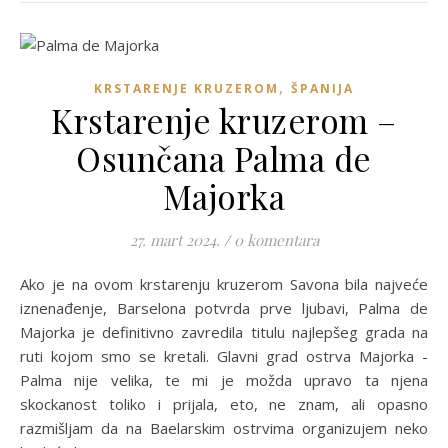
,
KRSTARENJE KRUZEROM
ŠPANIJA
Krstarenje kruzerom –
Osunčana Palma de
Majorka
27. mart 2024.
/
0 komentara
Ako je na ovom krstarenju kruzerom Savona bila najveće
iznenađenje, Barselona potvrda prve ljubavi, Palma de
Majorka je definitivno zavredila titulu najlepšeg grada na
ruti kojom smo se kretali. Glavni grad ostrva Majorka -
Palma nije velika, te mi je možda upravo ta njena
skockanost toliko i prijala, eto, ne znam, ali opasno
razmišljam da na Baelarskim ostrvima organizujem neko