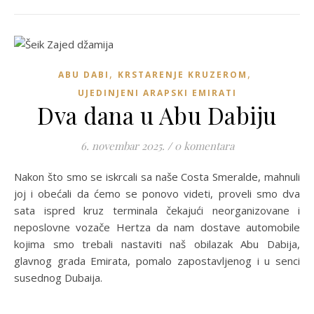
,
,
ABU DABI
KRSTARENJE KRUZEROM
UJEDINJENI ARAPSKI EMIRATI
Dva dana u Abu Dabiju
6. novembar 2025.
/
0 komentara
Nakon što smo se iskrcali sa naše Costa Smeralde, mahnuli
joj i obećali da ćemo se ponovo videti, proveli smo dva
sata ispred kruz terminala čekajući neorganizovane i
neposlovne vozače Hertza da nam dostave automobile
kojima smo trebali nastaviti naš obilazak Abu Dabija,
glavnog grada Emirata, pomalo zapostavljenog i u senci
susednog Dubaija.